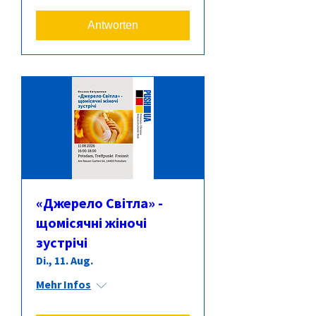
Antworten
«Джерело Світла» -
щомісячні жіночі
зустрічі
Di., 11. Aug.
Mehr Infos