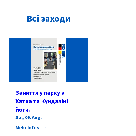
Всі заходи
Заняття у парку з
Хатха та Кундаліні
йоги.
So., 09. Aug.
Mehr Infos