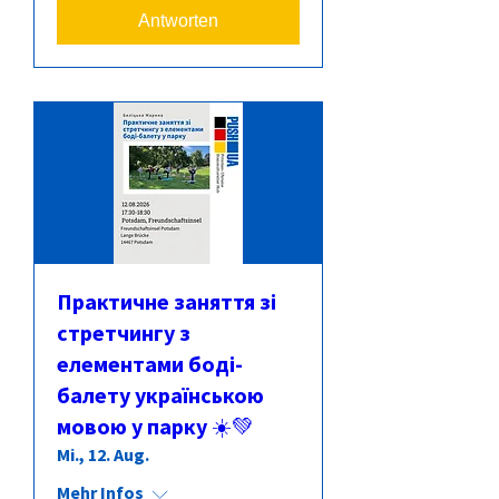
Antworten
Практичне заняття зі
стретчингу з
елементами боді-
балету українською
мовою у парку ☀️💚
Mi., 12. Aug.
Mehr Infos