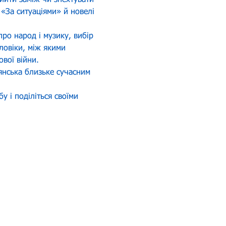
ийти заміж чи знехтувати 
«За ситуаціями» й новелі 
ро народ і музику, вибір 
оловіки, між якими 
ової війни.
янська близьке сучасним 
 і поділіться своїми 