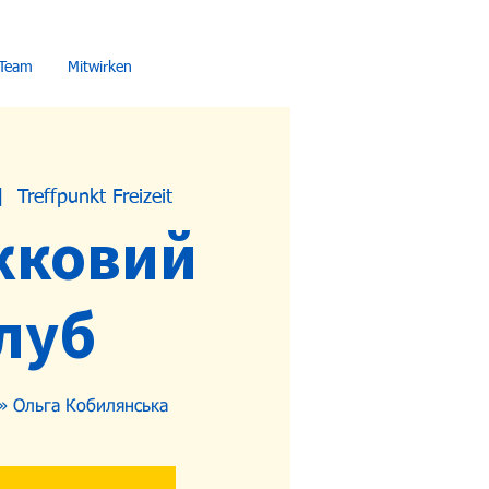
Team
Mitwirken
|  
Treffpunkt Freizeit
жковий
луб
и» Ольга Кобилянська