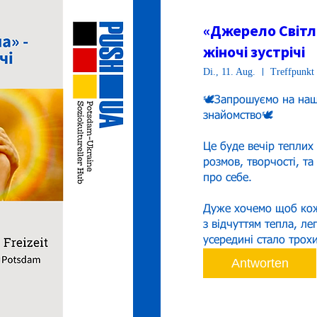
«Джерело Світла
жіночі зустрічі
Di., 11. Aug.
Treffpunkt 
🕊️Запрошуємо на наш
знайомство🕊️

Це буде вечір теплих
розмов, творчості, та
про себе.

Дуже хочемо щоб кож
з відчуттям тепла, лег
усередині стало трохи
Antworten