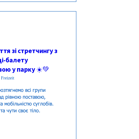
тя зі стретчингу з
і-балету
ою у парку ☀️💚
 Freizeit
озтягнемо всі групи 
ад рівною поставою, 
а мобільністю суглобів.
