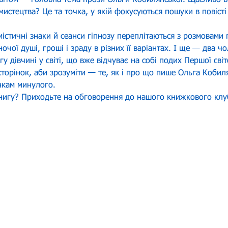
 світом — головна тема прози Ольги Кобилянської. Щасливо в
истецтва? Це та точка, у якій фокусуються пошуки в повісті 
істичні знаки й сеанси гіпнозу переплітаються з розмовами п
очої душі, гроші і зраду в різних її варіантах. І ще — два ч
 дівчині у світі, що вже відчуває на собі подих Першої світ
сторінок, аби зрозуміти — те, як і про що пише Ольга Кобил
інкам минулого.
игу? Приходьте на обговорення до нашого книжкового клубу