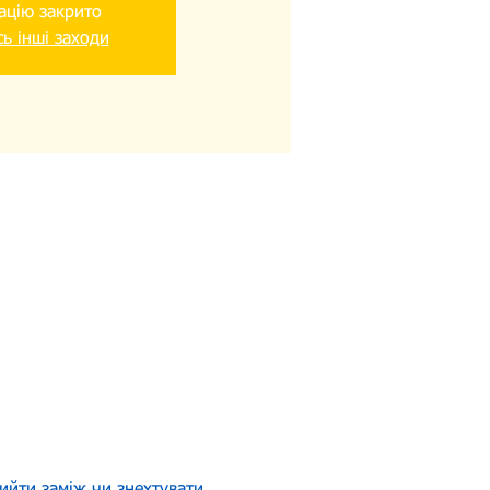
ацію закрито
ь інші заходи