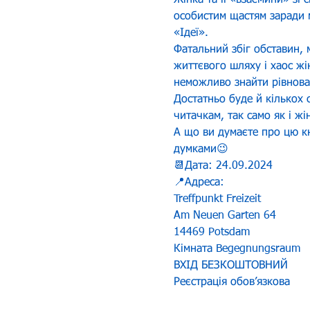
Жінка та її «взаємини» зі
особистим щастям заради м
«Ідеї».
Фатальний збіг обставин, м
життєвого шляху і хаос жін
неможливо знайти рівновагу
Достатньо буде й кількох 
читачкам, так само як і ж
А що ви думаєте про цю кн
думками😉
📆Дата: 24.09.2024
📍Адреса:
Treffpunkt Freizeit
Am Neuen Garten 64
14469 Potsdam
Кімната Begegnungsraum
ВХІД БЕЗКОШТОВНИЙ
Реєстрація обовʼязкова