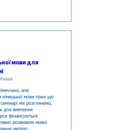
ької мови для
ні
Freizeit
меччині, але 
я німецької мови поки що 
семінарі ми розглянемо, 
ь для вивчення 
урси фінансуються 
ивно розвивати мовні 
ликих витрат. 