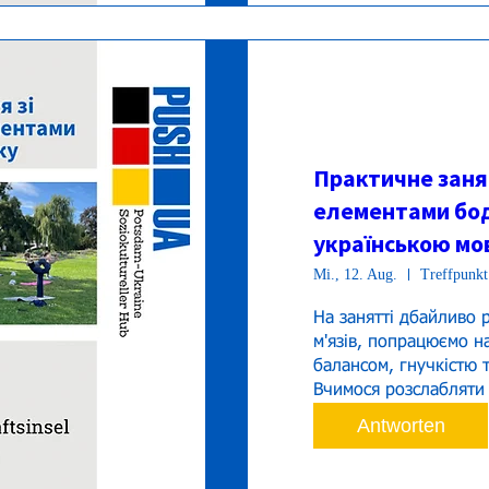
Практичне занят
елементами бод
українською мов
Mi., 12. Aug.
Treffpunkt
На занятті дбайливо р
м'язів, попрацюємо н
балансом, гнучкістю т
Antworten