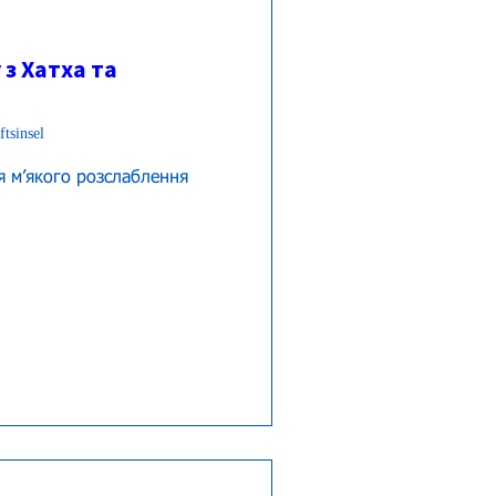
 з Хатха та
tsinsel
 мʼякого розслаблення 