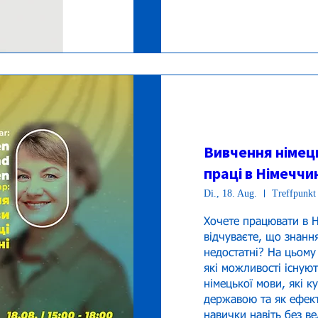
Вивчення німец
праці в Німеччи
Di., 18. Aug.
Treffpunkt 
Хочете працювати в Ні
відчуваєте, що знанн
недостатні? На цьому 
які можливості існуют
німецької мови, які к
державою та як ефект
навички навіть без ве