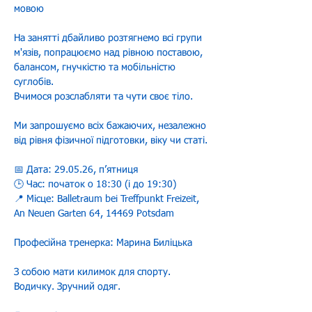
мовою
На занятті дбайливо розтягнемо всі групи 
м'язів, попрацюємо над рівною поставою, 
балансом, гнучкістю та мобільністю 
суглобів.
Вчимося розслабляти та чути своє тіло.
Ми запрошуємо всіх бажаючих, незалежно 
від рівня фізичної підготовки, віку чи статі.
📅 Дата: 29.05.26, пʼятниця
🕒 Час: початок o 18:30 (і до 19:30)
📍 Місце: Balletraum bei Treffpunkt Freizeit, 
An Neuen Garten 64, 14469 Potsdam
Професійна тренерка: Марина Биліцька
З собою мати килимок для спорту. 
Водичку. Зручний одяг.