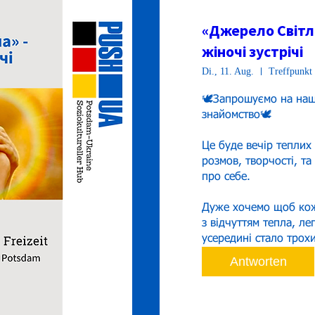
«Джерело Світла
жіночі зустрічі
Di., 11. Aug.
Treffpunkt 
🕊️Запрошуємо на наш
знайомство🕊️

Це буде вечір теплих
розмов, творчості, та
про себе.

Дуже хочемо щоб кож
з відчуттям тепла, лег
усередині стало трохи
Antworten