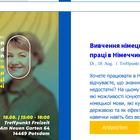
Вивчення німец
праці в Німеччи
Di., 18. Aug.
Treffpunkt 
Хочете працювати в Ні
відчуваєте, що знанн
недостатні? На цьому 
які можливості існуют
німецької мови, які к
державою та як ефект
навички навіть без ве
Antworten