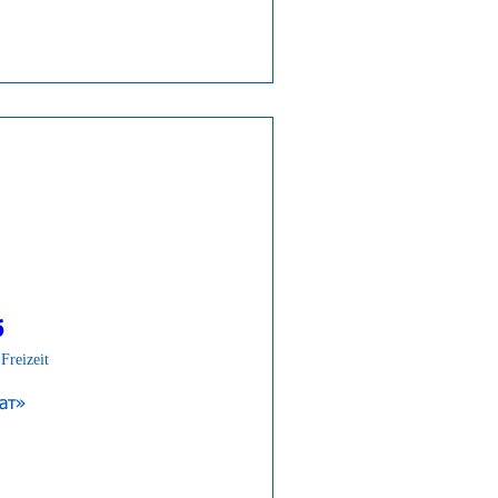
б
Freizeit
ат» 