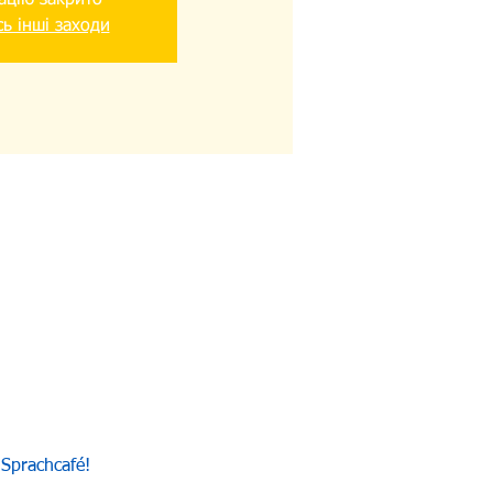
ацію закрито
ь інші заходи
Sprachcafé!