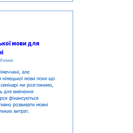
ької мови для
ні
Freizeit
меччині, але 
я німецької мови поки що 
семінарі ми розглянемо, 
ь для вивчення 
урси фінансуються 
ивно розвивати мовні 
ликих витрат. 