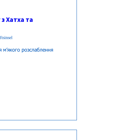
 з Хатха та
tsinsel
 мʼякого розслаблення 