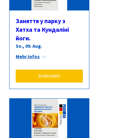
Заняття у парку з
Хатха та Кундаліні
йоги.
So., 09. Aug.
Mehr Infos
Antworten