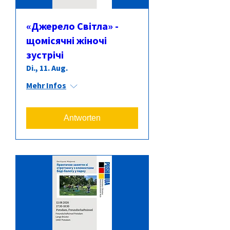
«Джерело Світла» -
щомісячні жіночі
зустрічі
Di., 11. Aug.
Mehr Infos
Antworten