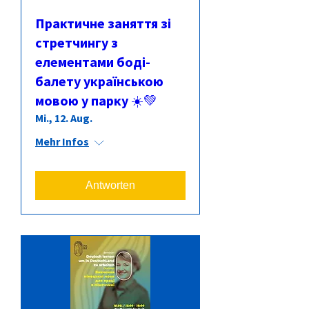
Практичне заняття зі
стретчингу з
елементами боді-
балету українською
мовою у парку ☀️💚
Mi., 12. Aug.
Mehr Infos
Antworten