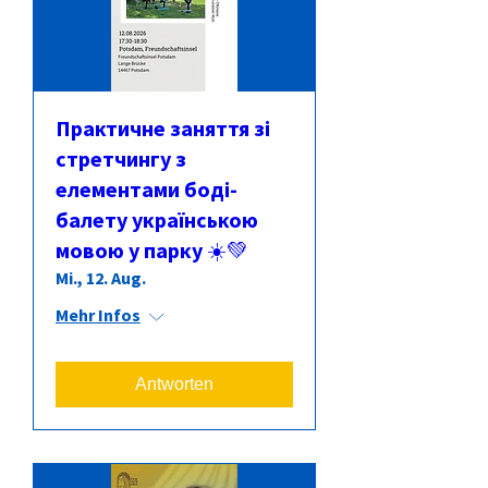
Практичне заняття зі
стретчингу з
елементами боді-
балету українською
мовою у парку ☀️💚
Mi., 12. Aug.
Mehr Infos
Antworten