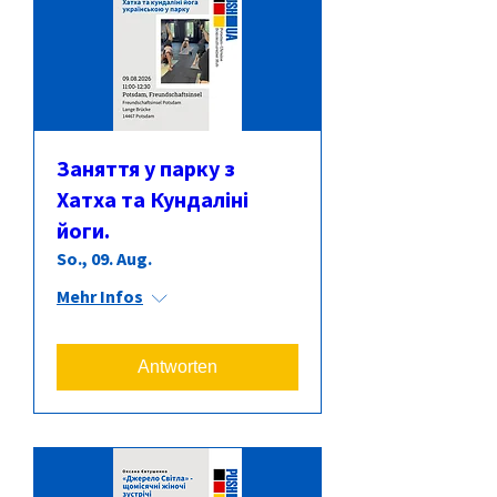
Заняття у парку з
Хатха та Кундаліні
йоги.
So., 09. Aug.
Mehr Infos
Antworten