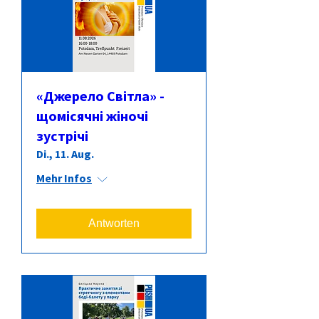
«Джерело Світла» -
щомісячні жіночі
зустрічі
Di., 11. Aug.
Mehr Infos
Antworten