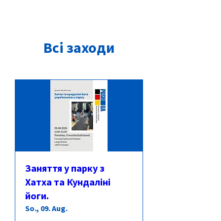
Всі заходи
Заняття у парку з
Хатха та Кундаліні
йоги.
So., 09. Aug.