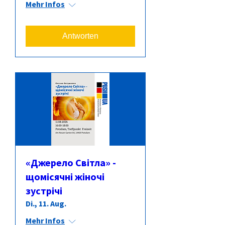
Mehr Infos
Antworten
«Джерело Світла» -
щомісячні жіночі
зустрічі
Di., 11. Aug.
Mehr Infos