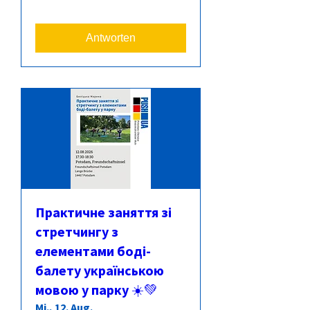
Antworten
Практичне заняття зі
стретчингу з
елементами боді-
балету українською
мовою у парку ☀️💚
Mi., 12. Aug.