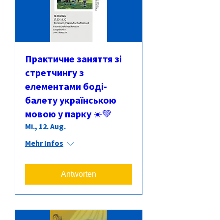
Практичне заняття зі
стретчингу з
елементами боді-
балету українською
мовою у парку ☀️💚
Mi., 12. Aug.
Mehr Infos
Antworten