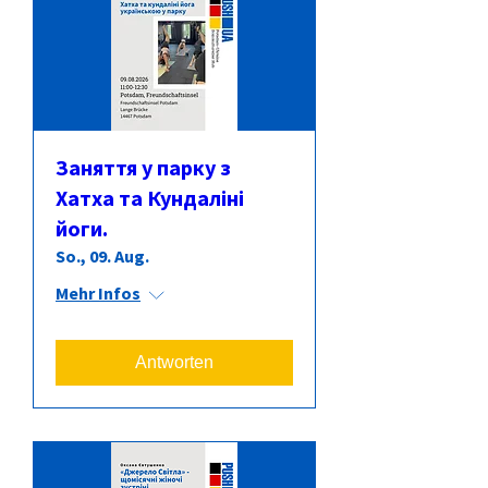
Заняття у парку з
Хатха та Кундаліні
йоги.
So., 09. Aug.
Mehr Infos
Antworten