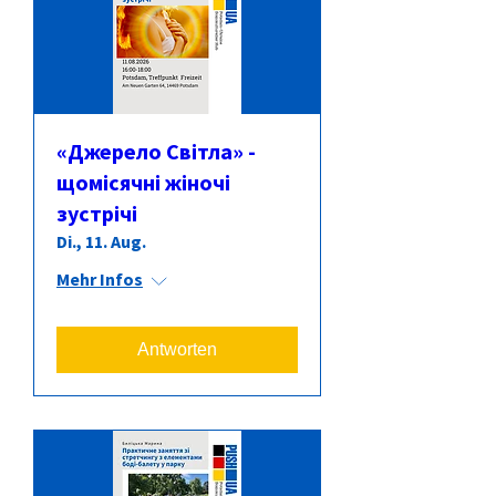
«Джерело Світла» -
щомісячні жіночі
зустрічі
Di., 11. Aug.
Mehr Infos
Antworten