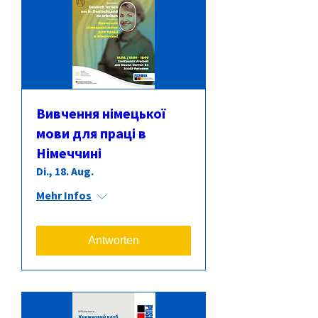
Вивчення німецької
мови для праці в
Німеччині
Di., 18. Aug.
Mehr Infos
Antworten