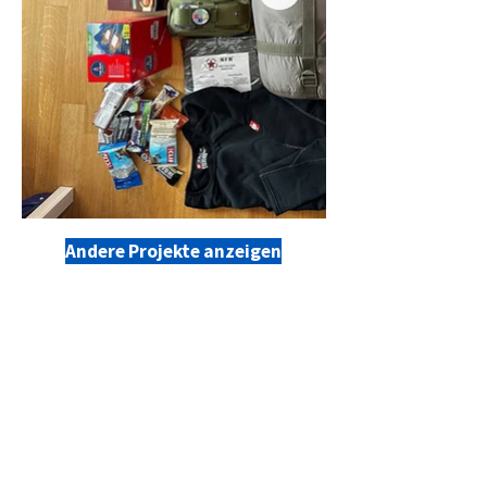
Andere Projekte anzeigen
KONTAKTE UND SPENDER
Vereinskonto für Spenden
Kreditinstitut:
Mittelbrandenburgische
Sparkasse in Potsdam
Kontoinhaber:
PUSH-UA Potsdam
Ukraine Soziokultureller Hub e.V.