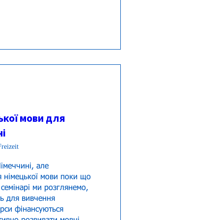
ької мови для
ні
reizeit
меччині, але 
я німецької мови поки що 
семінарі ми розглянемо, 
ь для вивчення 
урси фінансуються 