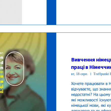
Вивчення німец
праці в Німеччи
вт, 18 серп.
Treffpunkt F
Хочете працювати в Ні
відчуваєте, що знанн
недостатні? На цьому 
які можливості існуют
німецької мови, які к