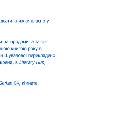
ідсати книжки власно у 
и нагородами, а також 
ичною книгою року в 
ори Шувалової перекладено 
крема, в 
Literary Hub, 
Garten 64, кімната 