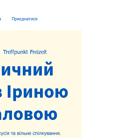
а
Приєднатися
  
Treffpunkt Freizeit
тичний
з Іриною
аловою
усія та вільне спілкування.