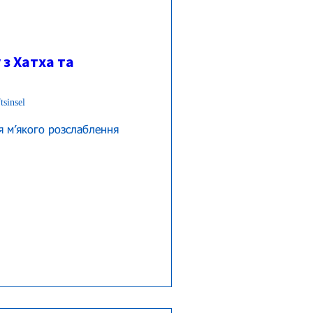
 з Хатха та
tsinsel
 мʼякого розслаблення 