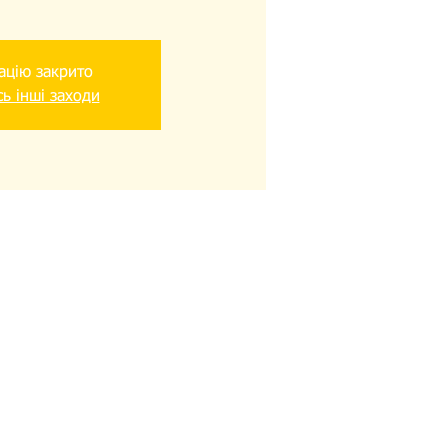
ацію закрито
ь інші заходи