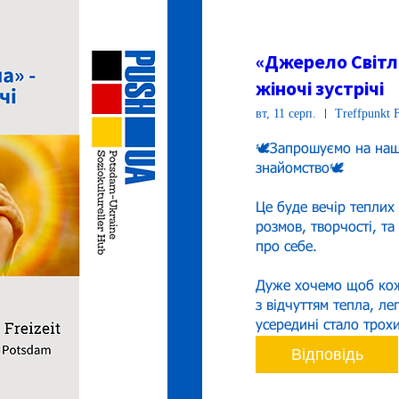
«Джерело Світла
жіночі зустрічі
вт, 11 серп.
Treffpunkt F
🕊️Запрошуємо на наш
знайомство🕊️

Це буде вечір теплих
розмов, творчості, та
про себе.

Дуже хочемо щоб кож
з відчуттям тепла, лег
усередині стало трохи
Відповідь