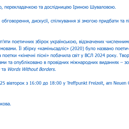
ю, перекладачкою та дослідницею Іриною Шуваловою. 
 обговорення, дискусії, спілкування зі змогою придбати та п
пʼяти поетичних збірок українською, відзначених численним
мовами. Її збірку «каміньсадліс» (2020) було названо поет
ка поетки «кінечні пісні» побачила світ у ВСЛ 2024 року. Тв
ми та опубліковано в провідних міжнародних виданнях – зо
 та 
Words Without Borders.
25 вівторок з 16:00 до 18:00 у Treffpunkt Freizeit, am Neuen 
кова. 