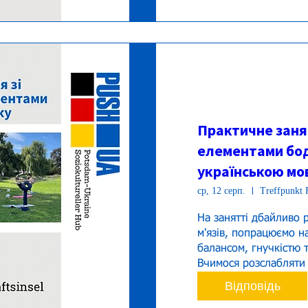
Практичне занят
елементами бод
українською мов
ср, 12 серп.
Treffpunkt F
На занятті дбайливо р
м'язів, попрацюємо н
балансом, гнучкістю т
Відповідь