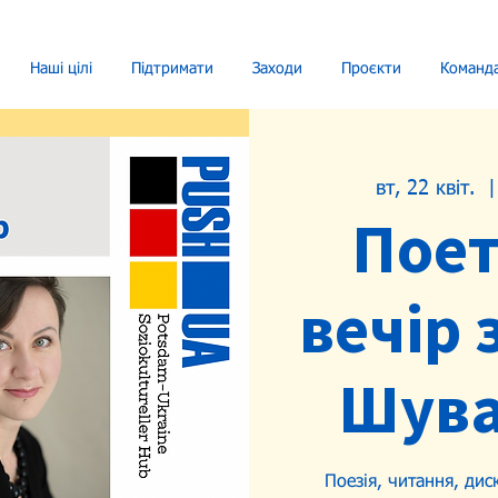
Наші цілі
Підтримати
Заходи
Проєкти
Команд
вт, 22 квіт.
  |
Пое
вечір 
Шув
Поезія, читання, диск