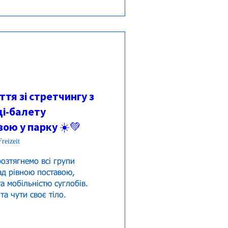
тя зі стретчингу з
і-балету
ою у парку ☀️💚
reizeit
озтягнемо всі групи 
ад рівною поставою, 
а мобільністю суглобів.
