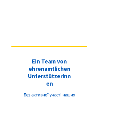
Ein Team von
ehrenamtlichen
UnterstützerInn
en
Без активної участі наших
волонтерів багато чого в
нашому об'єднанні не відбулося
б. Ми безмежно вдячні їм за
підтримку.