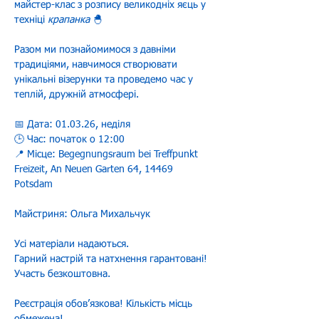
майстер-клас з розпису великодніх яєць у 
техніці 
крапанка
 🐣
Разом ми познайомимося з давніми 
традиціями, навчимося створювати 
унікальні візерунки та проведемо час у 
теплій, дружній атмосфері.
📅 Дата: 01.03.26, неділя
🕒 Час: початок о 12:00
📍 Місце: Begegnungsraum bei Treffpunkt 
Freizeit, An Neuen Garten 64, 14469 
Potsdam
Майстриня: Ольга Михальчук
Усі матеріали надаються.
Гарний настрій та натхнення гарантовані!
Участь безкоштовна.
Реєстрація обовʼязкова! Кількість місць 