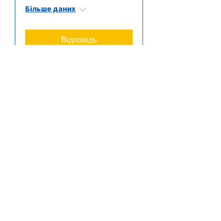
Більше даних
Відповідь
Книжковий клуб
вт, 27 жовт.
Більше даних