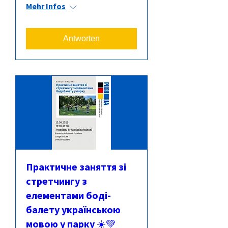
Mehr Infos
Antworten
Практичне заняття зі
стретчингу з
елементами боді-
балету українською
мовою у парку ☀️💚