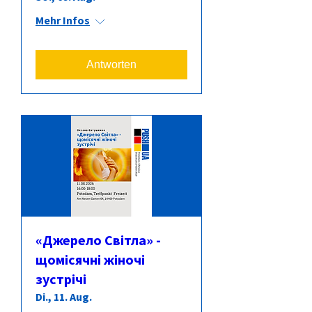
Mehr Infos
Antworten
«Джерело Світла» -
щомісячні жіночі
зустрічі
Di., 11. Aug.