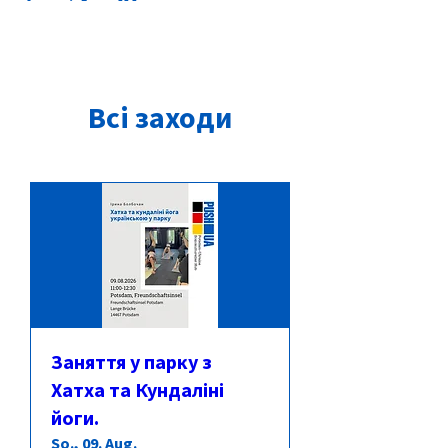
Всі заходи
Заняття у парку з
Хатха та Кундаліні
йоги.
So., 09. Aug.