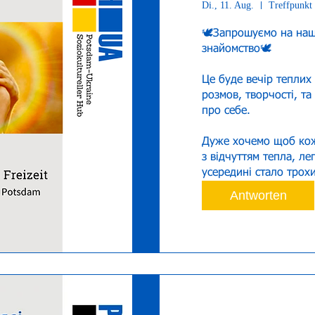
Di., 11. Aug.
Treffpunkt 
🕊️Запрошуємо на наш
знайомство🕊️

Це буде вечір теплих
розмов, творчості, та
про себе.

Дуже хочемо щоб кож
з відчуттям тепла, лег
усередині стало трохи
Antworten