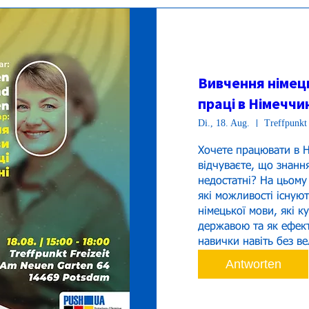
Вивчення німец
праці в Німеччи
Di., 18. Aug.
Treffpunkt 
Хочете працювати в Ні
відчуваєте, що знанн
недостатні? На цьому 
які можливості існуют
німецької мови, які к
державою та як ефект
навички навіть без ве
Antworten