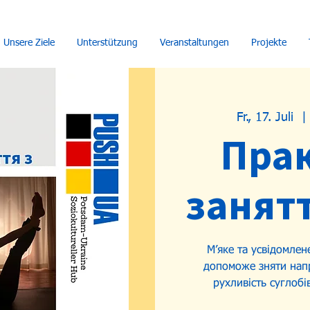
Unsere Ziele
Unterstützung
Veranstaltungen
Projekte
Fr., 17. Juli
  |
Пра
занятт
М’яке та усвідомлен
допоможе зняти напр
рухливість суглобі