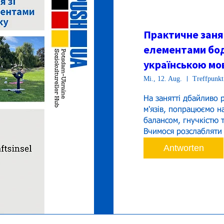
Практичне занят
елементами бод
українською мов
Mi., 12. Aug.
Treffpunkt
На занятті дбайливо р
м'язів, попрацюємо н
балансом, гнучкістю т
Antworten