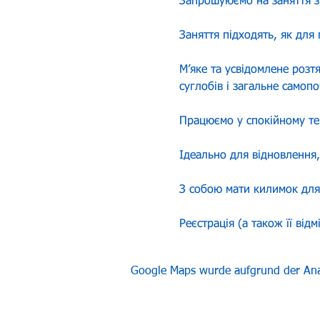
Запрошуюємо на заняття з
Заняття підходять, як для 
М’яке та усвідомлене розт
суглобів і загальне самопо
Працюємо у спокійному темп
Ідеально для відновлення,
З собою мати килимок для
Реєстрація (а також її від
Google Maps wurde aufgrund der Analy