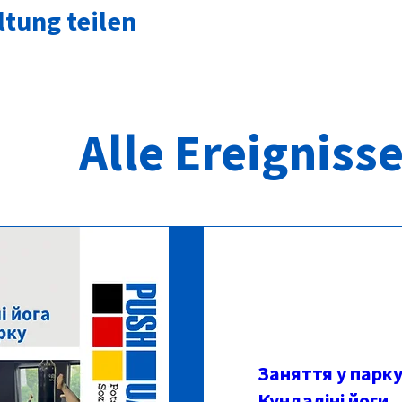
ltung teilen
Alle Ereigniss
Заняття у парку
Кундаліні йоги.