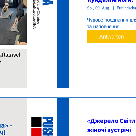
So., 09. Aug.
Freundschaf
Чудове поєднання для
та наповнення.
Antworten
«Джерело Світла
жіночі зустрічі