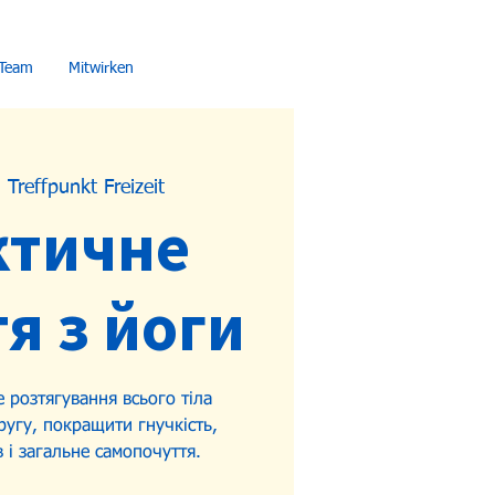
Team
Mitwirken
  
Treffpunkt Freizeit
ктичне
я з йоги
е розтягування всього тіла
угу, покращити гнучкість,
в і загальне самопочуття.