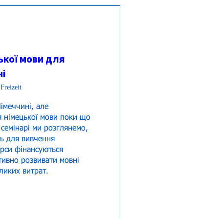
ької мови для
ні
Freizeit
меччині, але 
я німецької мови поки що 
семінарі ми розглянемо, 
ь для вивчення 
урси фінансуються 
ивно розвивати мовні 
ликих витрат. 