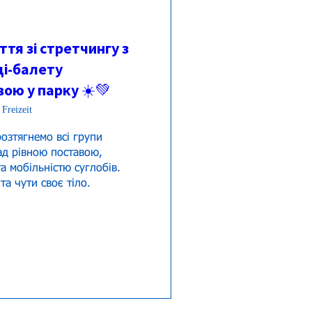
тя зі стретчингу з
і-балету
ою у парку ☀️💚
 Freizeit
озтягнемо всі групи 
ад рівною поставою, 
а мобільністю суглобів.
