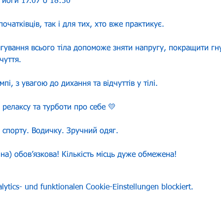
 йоги 17.07 о 18:30
початківців, так і для тих, хто вже практикує.
ягування всього тіла допоможе зняти напругу, покращити гну
чуття.
і, з увагою до дихання та відчуттів у тілі.
 релаксу та турботи про себе 💛
 спорту. Водичку. Зручний одяг.
міна) обовʼязкова! Кількість місць дуже обмежена!
tics- und funktionalen Cookie-Einstellungen blockiert.