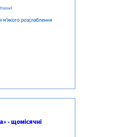
tsinsel
 мʼякого розслаблення 
» - щомісячні