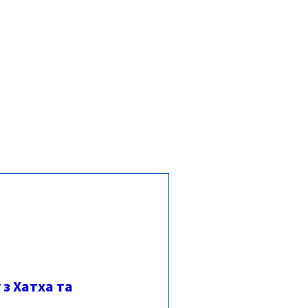
e
 з Хатха та