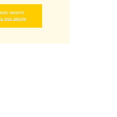
ацію закрито
ь інші заходи