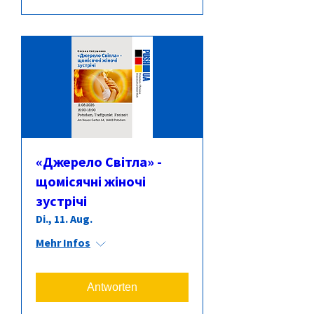
«Джерело Світла» -
щомісячні жіночі
зустрічі
Di., 11. Aug.
Mehr Infos
Antworten