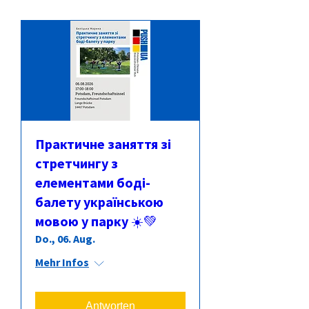
Практичне заняття зі
стретчингу з
елементами боді-
балету українською
мовою у парку ☀️💚
Do., 06. Aug.
Mehr Infos
Antworten