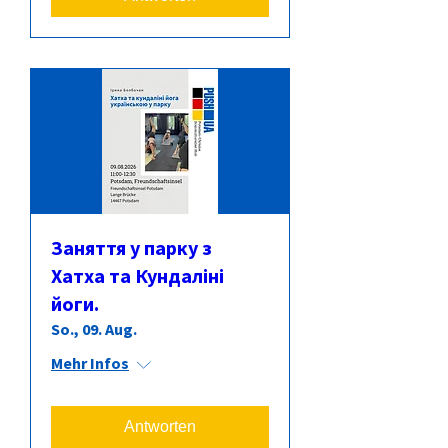
Заняття у парку з
Хатха та Кундаліні
йоги.
So., 09. Aug.
Mehr Infos
Antworten