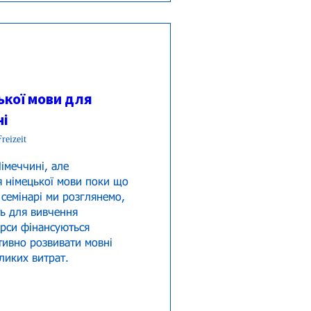
ької мови для
ні
reizeit
меччині, але 
я німецької мови поки що 
семінарі ми розглянемо, 
ь для вивчення 
урси фінансуються 
ивно розвивати мовні 
ликих витрат. 