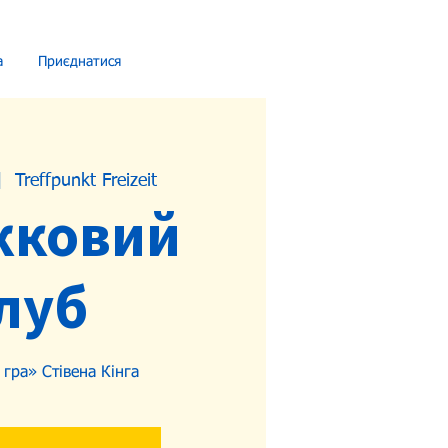
а
Приєднатися
|  
Treffpunkt Freizeit
жковий
луб
гра» Стівена Кінга