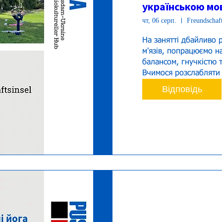
українською мов
чт, 06 серп.
Freundschaft
На занятті дбайливо р
м'язів, попрацюємо н
балансом, гнучкістю т
Вчимося розслабляти т
Відповідь