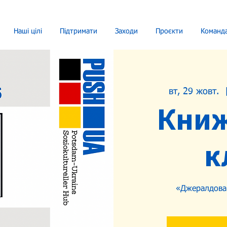
Наші цілі
Підтримати
Заходи
Проєкти
Команд
вт, 29 жовт.
  
Кни
к
«Джералдова 