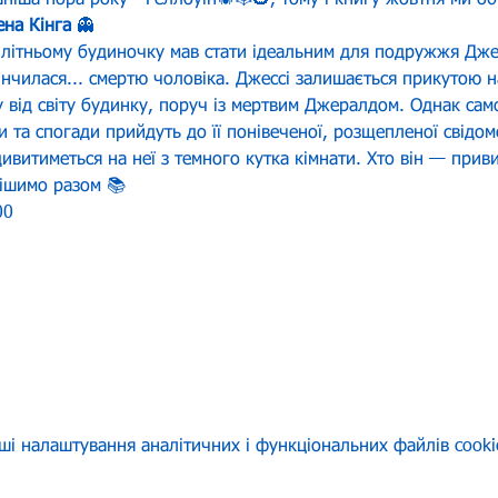
ша пора року - Ґеллоуін🕷️🕸️🎃, тому і книгу жовтня ми об
ена Кінга
 👻
 літньому будиночку мав стати ідеальним для подружжя Дже
інчилася... смертю чоловіка. Джессі залишається прикутою 
 від світу будинку, поруч із мертвим Джералдом. Однак сам
и та спогади прийдуть до її понівеченої, розщепленої свідом
витиметься на неї з темного кутка кімнати. Хто він — прив
рішимо разом 📚
00
ші налаштування аналітичних і функціональних файлів cooki