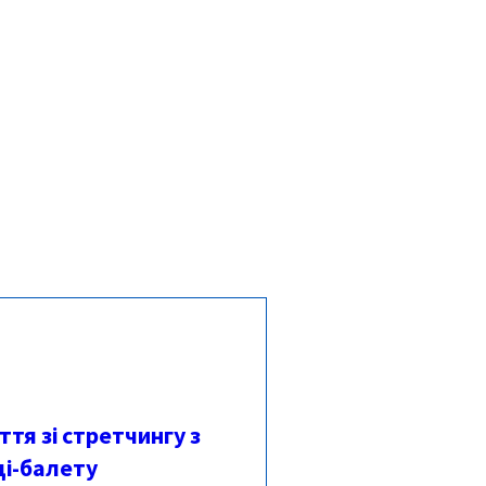
тя зі стретчингу з
і-балету