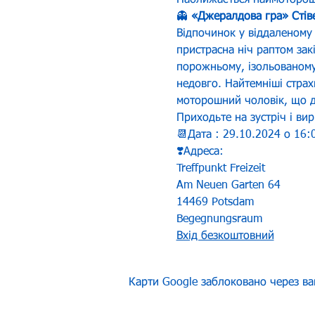
Наближається наймоторошні
👻
 «Джералдова гра» Стів
Відпочинок у віддаленому
пристрасна ніч раптом зак
порожньому, ізольованому
недовго. Найтемніші страх
моторошний чоловік, що ди
Приходьте на зустріч і ви
📆Дата : 29.10.2024 о 16:
❣️Адреса:
Treffpunkt Freizeit
Am Neuen Garten 64
14469 Potsdam
Begegnungsraum
Вхід безкоштовний
Карти Google заблоковано через ва