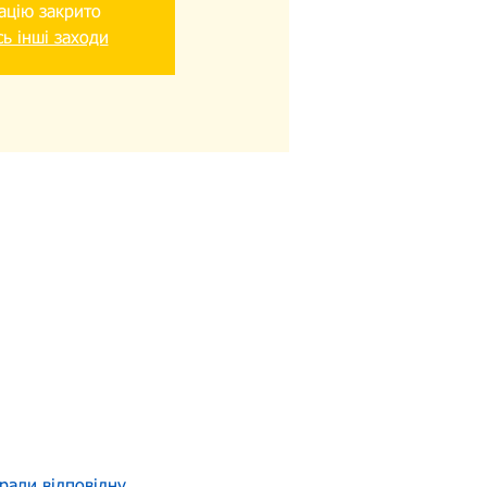
ацію закрито
ь інші заходи