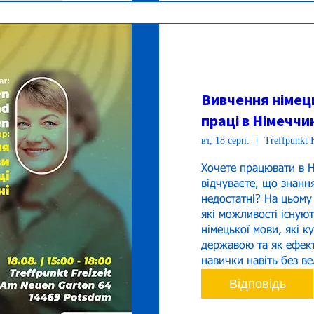
Вивчення німец
праці в Німеччи
вт, 18 серп.
Treffpunkt F
Хочете працювати в Ні
відчуваєте, що знанн
недостатні? На цьому 
які можливості існуют
німецької мови, які к
державою та як ефект
навички навіть без ве
Відповідь