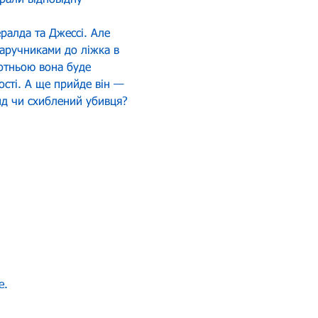
рали відповідну 
ралда та Джессі. Але 
наручниками до ліжка в 
отньою вона буде 
ості. А ще прийде він — 
ид чи схиблений убивця?
e.