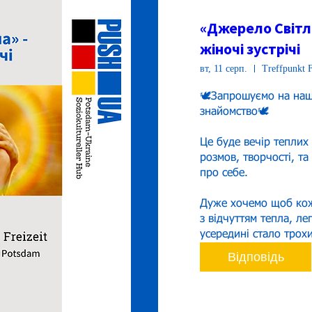
«Джерело Світла
жіночі зустрічі
вт, 11 серп.
Treffpunkt F
🕊️Запрошуємо на наш
знайомство🕊️

Це буде вечір теплих
розмов, творчості, та
про себе.

Дуже хочемо щоб кож
з відчуттям тепла, лег
усередині стало трохи
Відповідь