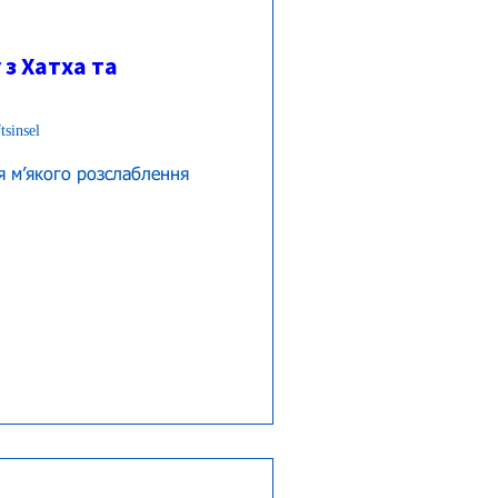
 з Хатха та
tsinsel
 мʼякого розслаблення 