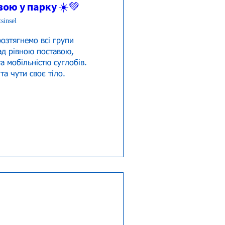
ою у парку ☀️💚
sinsel
озтягнемо всі групи 
ад рівною поставою, 
а мобільністю суглобів.

а чути своє тіло.