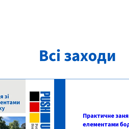
Всі заходи
Практичне занят
елементами бод