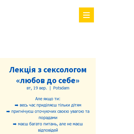
Лекція з сексологом
«любов до себе»
вт, 19 вер.
  |  
Potsdam
Але якщо ти:
➡️ весь час приділяєш тільки дітям
➡️ пригнічуєш оточуючих своєю увагою та
порадами
➡️ маєш багато питань, але не маєш
відповідей