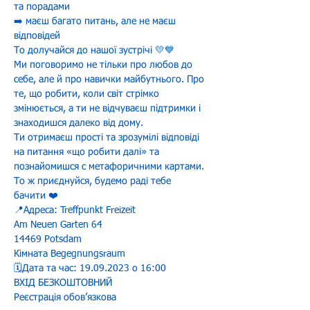
та порадами

➡️ маєш багато питань, але не маєш 
відповідей
То долучайся до нашої зустрічі 💛💙
Ми поговоримо не тільки про любов до 
себе, але й про навички майбутнього. Про 
те, що робити, коли світ стрімко 
змінюється, а ти не відчуваєш підтримки і 
знаходишся далеко від дому.
Ти отримаєш прості та зрозумілі відповіді 
на питання «що робити далі» та 
познайомишся с метафоричними картами.
То ж приєднуйся, будемо раді тебе 
бачити ❤️
📍Адреса: Treffpunkt Freizeit

Am Neuen Garten 64

14469 Potsdam

Кімната Begegnungsraum
🗓️Дата та час: 19.09.2023 о 16:00
ВХІД БЕЗКОШТОВНИЙ
Реєстрація обовʼязкова