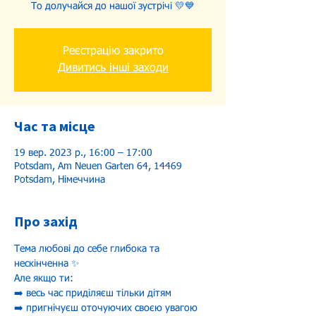
То долучайся до нашої зустрічі 💛💙
Реєстрацію закрито
Дивитись інші заходи
Час та місце
19 вер. 2023 р., 16:00 – 17:00
Potsdam, Am Neuen Garten 64, 14469
Potsdam, Німеччина
Про захід
Тема любові до себе глибока та 
нескінченна ✨
Але якщо ти:

➡️ весь час приділяєш тільки дітям

➡️ пригнічуєш оточуючих своєю увагою 