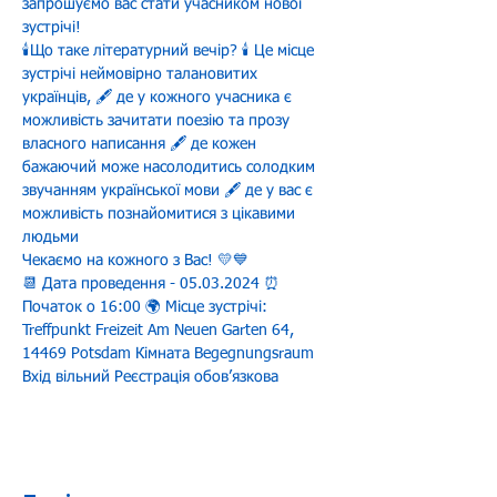
запрошуємо вас стати учасником нової 
зустрічі!
🕯️Що таке літературний вечір? 🕯️ Це місце 
зустрічі неймовірно талановитих 
українців, 🖋️ де у кожного учасника є 
можливість зачитати поезію та прозу 
власного написання 🖋️ де кожен 
бажаючий може насолодитись солодким 
звучанням української мови 🖋️ де у вас є 
можливість познайомитися з цікавими 
людьми
Чекаємо на кожного з Вас! 💛💙
📆 Дата проведення - 05.03.2024 ⏰ 
Початок о 16:00 🌍 Місце зустрічі: 
Treffpunkt Freizeit Am Neuen Garten 64, 
14469 Potsdam Кімната Begegnungsraum
Вхід вільний Реєстрація обовʼязкова