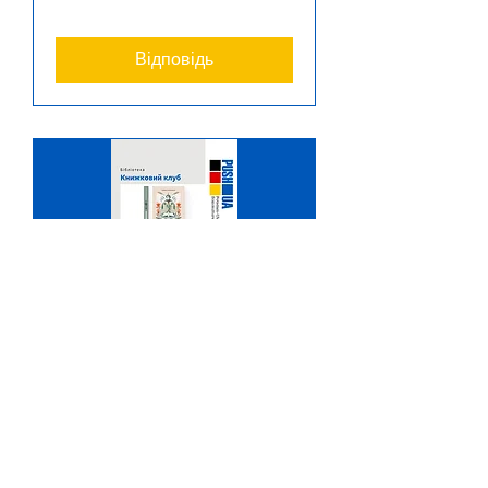
Відповідь
Книжковий клуб
вт, 27 жовт.
Більше даних
Відповідь