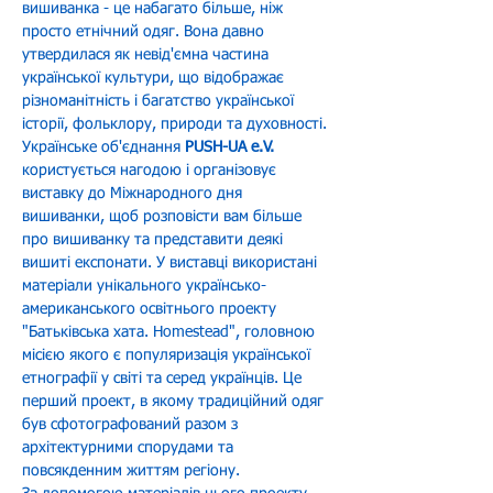
вишиванка - це набагато більше, ніж 
просто етнічний одяг. Вона давно 
утвердилася як невід'ємна частина 
української культури, що відображає 
різноманітність і багатство української 
історії, фольклору, природи та духовності.
Українське об'єднання 
PUSH-UA e.V. 
користується нагодою і організовує 
виставку до Міжнародного дня 
вишиванки, щоб розповісти вам більше 
про вишиванку та представити деякі 
вишиті експонати. У виставці використані 
матеріали унікального українсько-
американського освітнього проекту 
"Батьківська хата. Homestead", головною 
місією якого є популяризація української 
етнографії у світі та серед українців. Це 
перший проект, в якому традиційний одяг 
був сфотографований разом з 
архітектурними спорудами та 
повсякденним життям регіону.