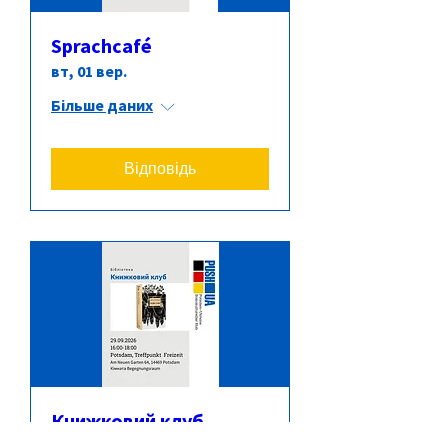
Sprachcafé
вт, 01 вер.
Більше даних
Відповідь
Книжковий клуб
вт, 29 вер.