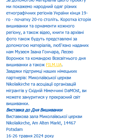
За допомогою матеріалів цього проекту 
ми покажемо народний одяг різних 
етнографічних регіонів України кінця 19-
го - початку 20-го століть. Коротка історія 
вишиванки та орнаменти кожного 
регіону, а також відео, книги та архівні 
фото також будуть представлені за 
допомогою матеріалів, люб'язно наданих 
нам Музеєм Івана Гончара, Лесею 
Воронюк та командою Всесвітнього дня 
вишиванки а також 
FILM.UA
.
Завдяки підтримці наших німецьких 
партнерів: Миколаївської церкви 
Nikolaikirche та асоціації організацій 
мігрантів у Східній Німеччині DaMOst, ви 
можете зануритися у прекрасний світ 
вишиванки.
Виставка до Дня Вишиванки
Виставкова зала Миколаївської церкви 
Nikolaikirche, Am Alten Markt, 14467 
Potsdam
16-26 травня 2024 року